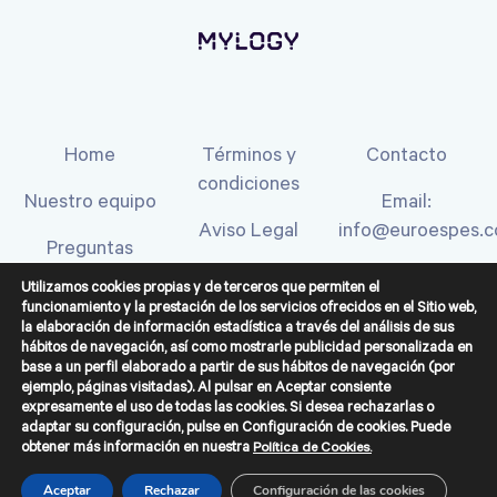
condiciones
Nuestro equipo
Email:
Aviso Legal
info@euroespes.
Preguntas
frecuentes
Política de
Teléfono:
Cookies
(+34) 900 922
Opiniones
300
Política de
privacidad
Utilizamos cookies propias y de terceros que permiten el
funcionamiento y la prestación de los servicios ofrecidos en el Sitio web,
la elaboración de información estadística a través del análisis de sus
hábitos de navegación, así como mostrarle publicidad personalizada en
base a un perfil elaborado a partir de sus hábitos de navegación (por
ejemplo, páginas visitadas). Al pulsar en Aceptar consiente
expresamente el uso de todas las cookies. Si desea rechazarlas o
adaptar su configuración, pulse en Configuración de cookies. Puede
obtener más información en nuestra
Política de Cookies.
Aceptar
Rechazar
Configuración de las cookies