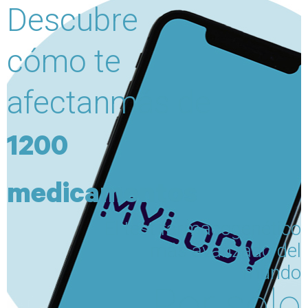
Descubre
cómo
te
afectan
más de
1200
medicamentos
El test
farmacogenético
más avanzado
del
mundo
Por sólo