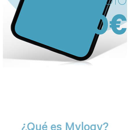
450€
¿Qué es Mylogy?