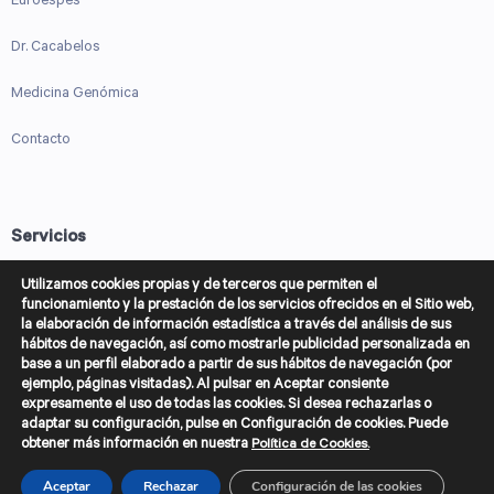
Euroespes
Dr. Cacabelos
Medicina Genómica
Contacto
Servicios
Genética Predictiva
Utilizamos cookies propias y de terceros que permiten el
funcionamiento y la prestación de los servicios ofrecidos en el Sitio web,
la elaboración de información estadística a través del análisis de sus
Genética Diagnóstica
hábitos de navegación, así como mostrarle publicidad personalizada en
base a un perfil elaborado a partir de sus hábitos de navegación (por
Farmacogenética
ejemplo, páginas visitadas). Al pulsar en Aceptar consiente
expresamente el uso de todas las cookies. Si desea rechazarlas o
Epigenética
adaptar su configuración, pulse en Configuración de cookies. Puede
obtener más información en nuestra
Política de Cookies.
Aceptar
Rechazar
Configuración de las cookies