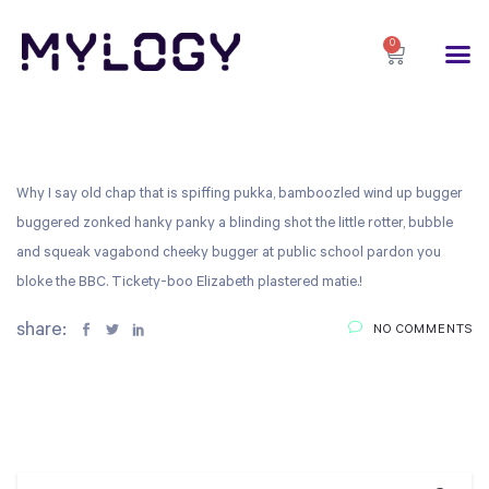
0
Why I say old chap that is spiffing pukka, bamboozled wind up bugger
buggered zonked hanky panky a blinding shot the little rotter, bubble
and squeak vagabond cheeky bugger at public school pardon you
bloke the BBC. Tickety-boo Elizabeth plastered matie.!
share:
NO COMMENTS